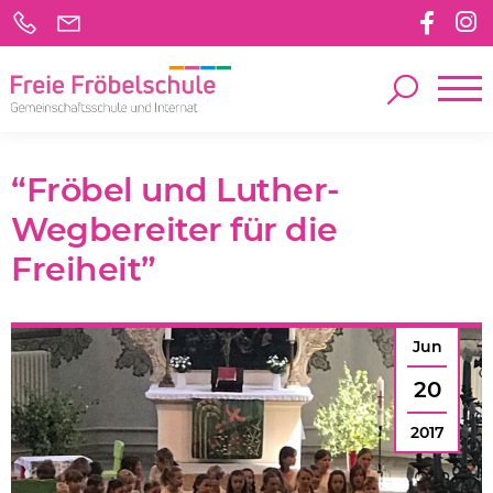
“Fröbel und Luther-
Wegbereiter für die
Freiheit”
Jun
20
2017