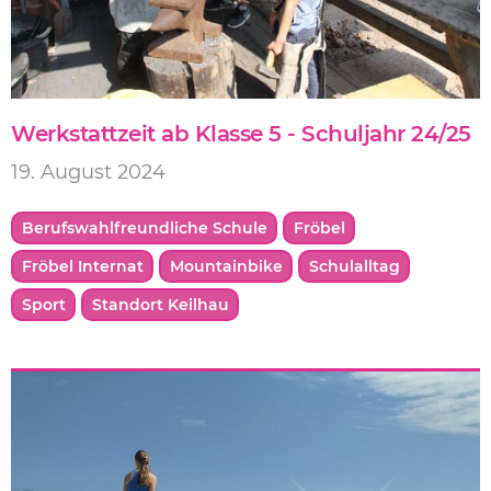
Werkstattzeit ab Klasse 5 - Schuljahr 24/25
19. August 2024
Berufswahlfreundliche Schule
Fröbel
Fröbel Internat
Mountainbike
Schulalltag
Sport
Standort Keilhau