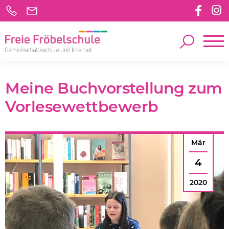
Meine Buchvorstellung zum
Vorlesewettbewerb
Mär
4
2020