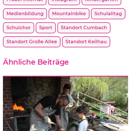
Medienbildung
Mountainbike
Schulalltag
Schulchor
Sport
Standort Cumbach
Standort Große Allee
Standort Keilhau
Ähnliche Beiträge