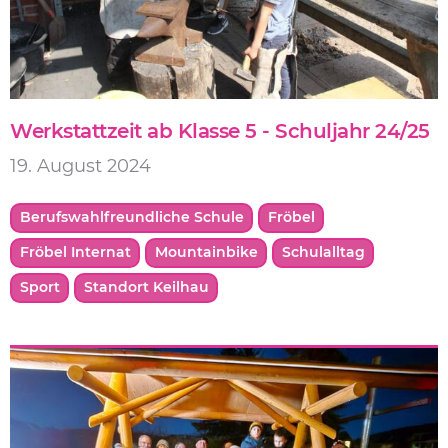
Werkstattzeit ab Klasse 5 - Schuljahr 24/25
19. August 2024
Berufswahlfreundliche Schule
Fröbel
Fröbel Internat
Mountainbike
Schulalltag
Sport
Standort Keilhau