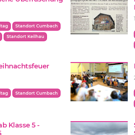
ltag
Standort Cumbach
Standort Keilhau
ihnachtsfeuer
ltag
Standort Cumbach
b Klasse 5 -
5