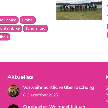
he Schule
Fröbel
untainbike
Schulalltag
ilhau
Aktuelles
Vorweihnachtliche Überraschung
S
A
8. Dezember 2025
N
Cumbacher Weihnachtsfeuer
d