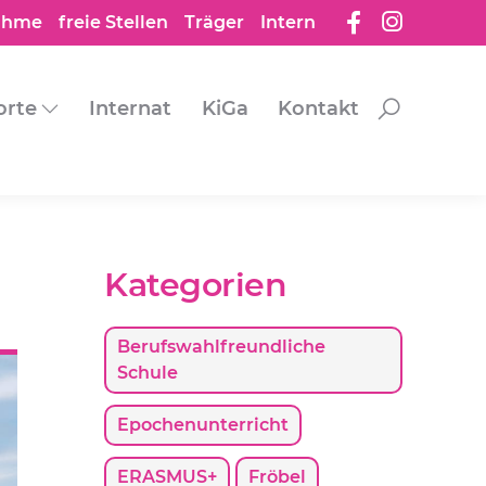
ation
ahme
freie Stellen
Träger
Intern
pringen
orte
Internat
KiGa
Kontakt
Kategorien
Berufswahlfreundliche
Schule
Epochenunterricht
ERASMUS+
Fröbel