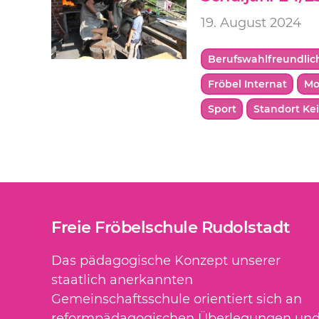
19. August 2024
Berufswahlfreundlic
Fröbel Internat
Mo
Sport
Standort Ke
Freie Fröbelschule Rudolstadt
Das pädagogische Konzept unserer
staatlich anerkannten
Gemeinschaftsschule orientiert sich an
reformpädagogischen Überlegungen un