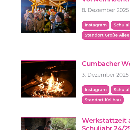
8. Dezember 2025
Instagram
Schulal
Standort Große Allee
Cumbacher We
3. Dezember 2025
Instagram
Schulal
Standort Keilhau
Werkstattzeit a
Schuljahr 24/2