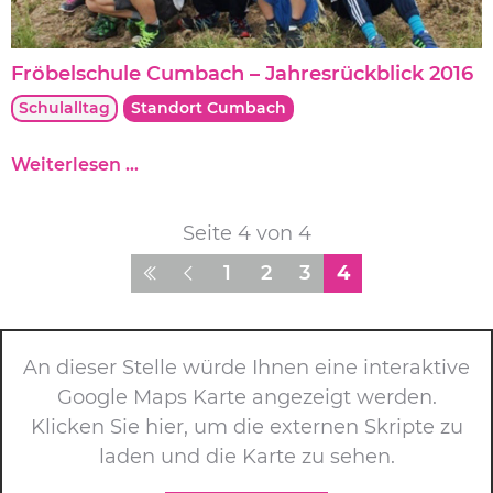
e
r
l
d
s
Fröbelschule Cumbach – Jahresrückblick 2016
i
c
e
Schulalltag
Standort Cumbach
h
F
u
r
F
Weiterlesen …
l
e
r
e
i
ö
C
Seite 4 von 4
h
b
u
e
e
1
2
3
4
m
i
l
b
t
s
a
”
c
c
An dieser Stelle würde Ihnen eine interaktive
h
h
Google Maps Karte angezeigt werden.
u
Klicken Sie hier, um die externen Skripte zu
l
e
laden und die Karte zu sehen.
C