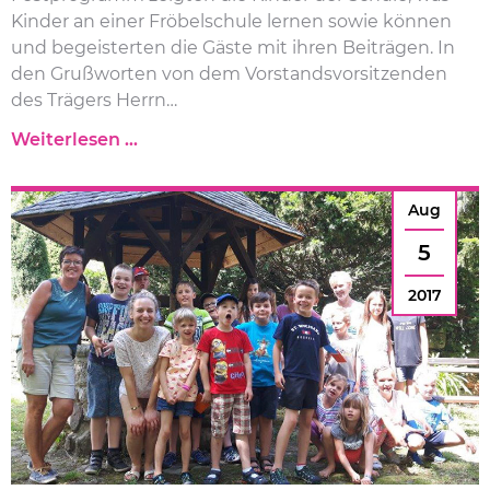
Kinder an einer Fröbelschule lernen sowie können
und begeisterten die Gäste mit ihren Beiträgen. In
den Grußworten von dem Vorstandsvorsitzenden
des Trägers Herrn…
1
Weiterlesen …
5
J
Aug
a
h
5
r
e
2017
C
u
m
b
a
c
h