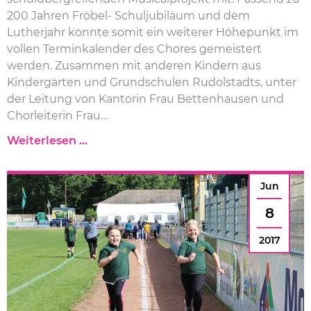
200 Jahren Fröbel- Schuljubiläum und dem
Lutherjahr konnte somit ein weiterer Höhepunkt im
vollen Terminkalender des Chores gemeistert
werden. Zusammen mit anderen Kindern aus
Kindergärten und Grundschulen Rudolstadts, unter
der Leitung von Kantorin Frau Bettenhausen und
Chorleiterin Frau…
“
Weiterlesen …
F
r
Jun
ö
b
8
e
l
2017
u
n
d
L